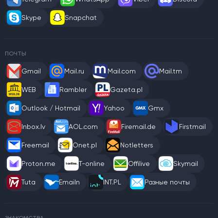
Skype
Snapchat
ПОЧТЫ
Gmail
Mail.ru
Mail.com
Mail.tm
WEB
Rambler
Gazeta.pl
Outlook / Hotmail
Yahoo
Gmx
Inbox.lv
AOL.com
Firemail.de
Firstmail
Freemail
Onet.pl
Notletters
Proton.me
T-online
Offilive
Skymail
Tuta
Emailn
INT.PL
Разные почты