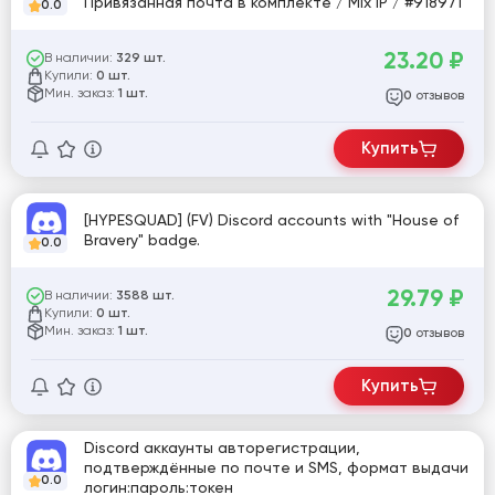
Привязанная почта в комплекте / Mix IP / #918971
0.0
23.20
₽
В наличии:
329 шт.
Купили:
0 шт.
Мин. заказ:
1 шт.
отзывов
0
Купить
[HYPESQUAD] (FV) Discord accounts with "House of
Bravery" badge.
0.0
29.79
₽
В наличии:
3588 шт.
Купили:
0 шт.
Мин. заказ:
1 шт.
отзывов
0
Купить
Discord аккаунты авторегистрации,
подтверждённые по почте и SMS, формат выдачи
0.0
логин:пароль:токен