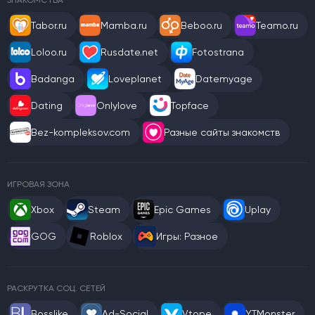
ЗНАКОМСТВА
Tabor.ru
Mamba.ru
Beboo.ru
Teamo.ru
Loloo.ru
Rusdate.net
Fotostrana
Badanga
Loveplanet
Datemyage
Dating
Onlylove
Topface
Bez-kompleksov.com
Разные сайты знакомств
ИГРОВАЯ ЗОНА
Xbox
Steam
Epic Games
Uplay
GOG
Roblox
Игры: Разное
РАСКРУТКА СОЦ. СЕТЕЙ
Bosslike
Ad-Social
Vtope
YTMonster