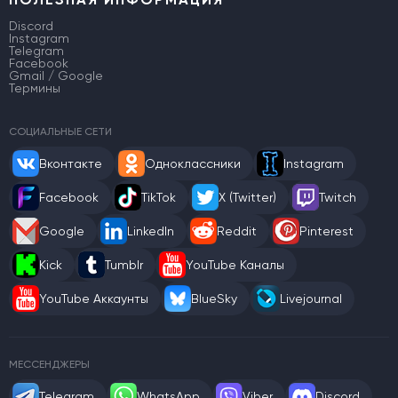
Discord
Instagram
Telegram
Facebook
Gmail / Google
Термины
СОЦИАЛЬНЫЕ СЕТИ
Вконтакте
Одноклассники
Instagram
Facebook
TikTok
X (Twitter)
Twitch
Google
LinkedIn
Reddit
Pinterest
Kick
Tumblr
YouTube Каналы
YouTube Аккаунты
BlueSky
Livejournal
МЕССЕНДЖЕРЫ
Telegram
WhatsApp
Viber
Discord