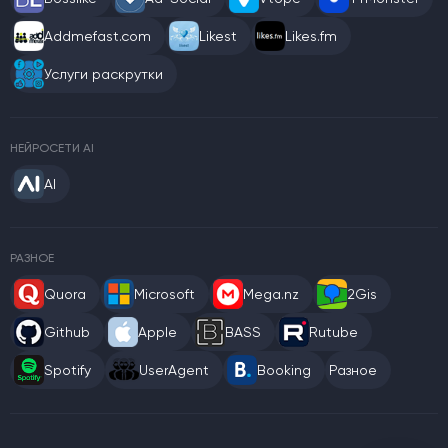
Addmefast.com
Likest
Likes.fm
Услуги раскрутки
НЕЙРОСЕТИ AI
AI
РАЗНОЕ
Quora
Microsoft
Mega.nz
2Gis
Github
Apple
BASS
Rutube
Spotify
UserAgent
Booking
Разное