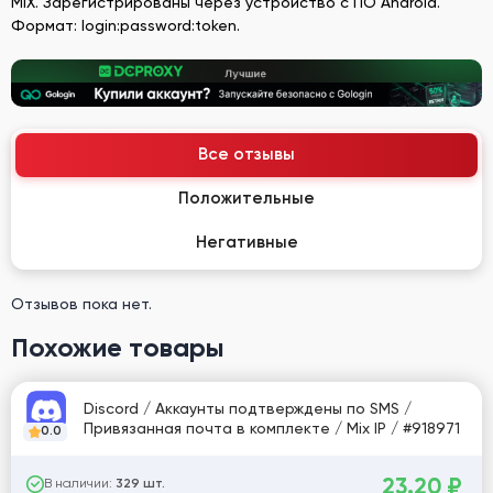
MIX. Зарегистрированы через устройство с ПО Android.
Формат: login:password:token.
Все отзывы
Положительные
Негативные
Отзывов пока нет.
Похожие товары
Discord / Аккаунты подтверждены по SMS /
Привязанная почта в комплекте / Mix IP / #918971
0.0
23.20
₽
В наличии:
329 шт.