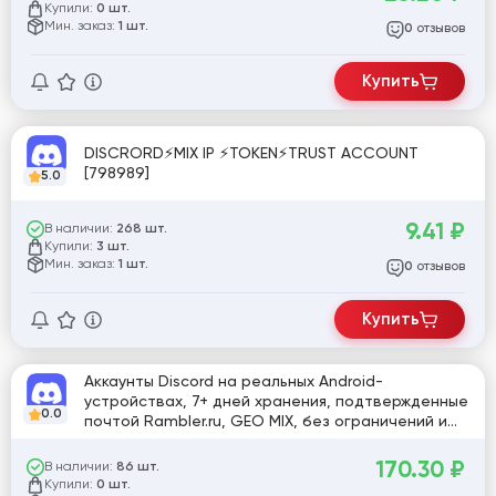
Купили:
0 шт.
Мин. заказ:
1 шт.
отзывов
0
Купить
DISCRORD⚡MIX IP ⚡TOKEN⚡TRUST ACCOUNT
[798989]
5.0
9.41
₽
В наличии:
268 шт.
Купили:
3 шт.
Мин. заказ:
1 шт.
отзывов
0
Купить
Аккаунты Discord на реальных Android-
устройствах, 7+ дней хранения, подтвержденные
0.0
почтой Rambler.ru, GEO MIX, без ограничений и
SMS [811169]
170.30
₽
В наличии:
86 шт.
Купили:
0 шт.