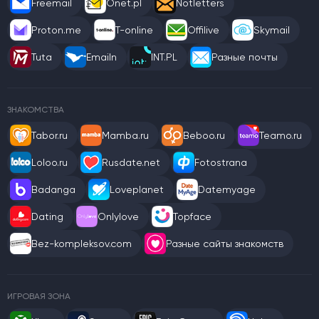
Freemail
Onet.pl
Notletters
Proton.me
T-online
Offilive
Skymail
Tuta
Emailn
INT.PL
Разные почты
ЗНАКОМСТВА
Tabor.ru
Mamba.ru
Beboo.ru
Teamo.ru
Loloo.ru
Rusdate.net
Fotostrana
Badanga
Loveplanet
Datemyage
Dating
Onlylove
Topface
Bez-kompleksov.com
Разные сайты знакомств
ИГРОВАЯ ЗОНА