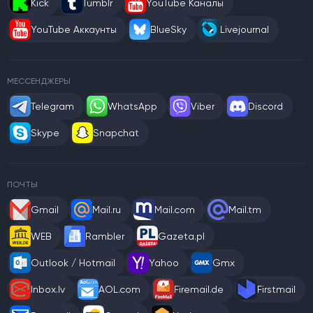
Kick
Tumblr
YouTube Каналы
YouTube Аккаунты
BlueSky
Livejournal
МЕССЕНДЖЕРЫ
Telegram
WhatsApp
Viber
Discord
Skype
Snapchat
ПОЧТЫ
Gmail
Mail.ru
Mail.com
Mail.tm
WEB
Rambler
Gazeta.pl
Outlook / Hotmail
Yahoo
Gmx
Inbox.lv
AOL.com
Firemail.de
Firstmail