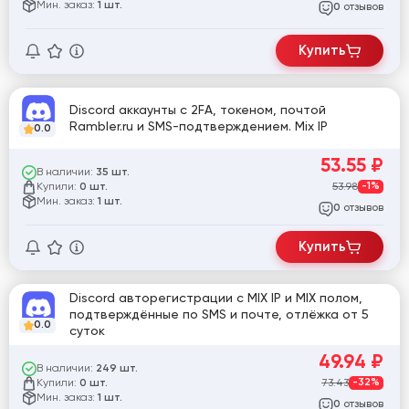
Мин. заказ:
1 шт.
отзывов
0
Купить
Discord аккаунты с 2FA, токеном, почтой
Rambler.ru и SMS-подтверждением. Mix IP
0.0
53.55
₽
В наличии:
35 шт.
Купили:
53.98
-1%
0 шт.
Мин. заказ:
1 шт.
отзывов
0
Купить
Discord авторегистрации с MIX IP и MIX полом,
подтверждённые по SMS и почте, отлёжка от 5
0.0
суток
49.94
₽
В наличии:
249 шт.
Купили:
73.43
-32%
0 шт.
Мин. заказ:
1 шт.
отзывов
0