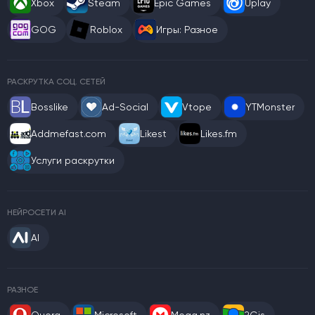
Xbox
Steam
Epic Games
Uplay
GOG
Roblox
Игры: Разное
РАСКРУТКА СОЦ. СЕТЕЙ
Bosslike
Ad-Social
Vtope
YTMonster
Addmefast.com
Likest
Likes.fm
Услуги раскрутки
НЕЙРОСЕТИ AI
AI
РАЗНОЕ