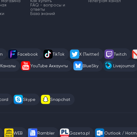
 магазина
Как купить
Телеграм канал
ная
FAQ - вопросы и
ответы
ки
База знаний
am
Facebook
TikTok
X (Twitter)
Twitch
 Каналы
YouTube Аккаунты
BlueSky
Livejournal
cord
Skype
Snapchat
WEB
Rambler
Gazeta.pl
Outlook / Hotma