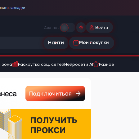
Войти
Светлая
Найти
Мои покупки
 зона
Раскрутка соц. сетей
Нейросети AI
Разное