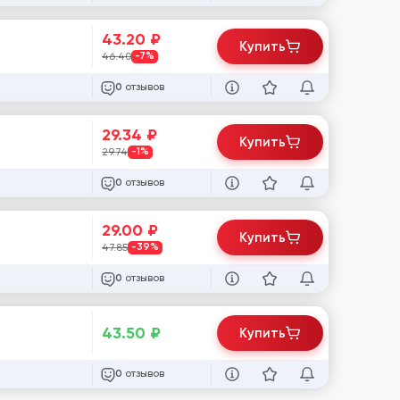
43.20
₽
Купить
46.40
-7%
отзывов
0
29.34
₽
Купить
29.74
-1%
отзывов
0
29.00
₽
Купить
47.85
-39%
отзывов
0
43.50
₽
Купить
отзывов
0