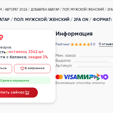
 / АВТОРЕГ 2026 / ДОБАВЛЕН АВАТАР / ПОЛ: МУЖСКОЙ/ЖЕНСКИЙ / 2FA O
АТАР / ПОЛ: МУЖСКОЙ/ЖЕНСКИЙ / 2FA ON / ФОРМАТ: L
Информация
₽
Рейтинг:
0 отзыв
5.0
оваров
сть
осталось 3342 шт.
Мин. заказ:
те с баланса,
скидка 3%
Выдача:
Артикул:
ться
В избранное
Сделка защищена
Возможные способы оплаты
упить сейчас