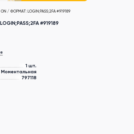
N / ФОРМАТ: LOGIN;PASS;2FA #919189
OGIN;PASS;2FA #919189
ов
1 шт.
Моментальная
797118