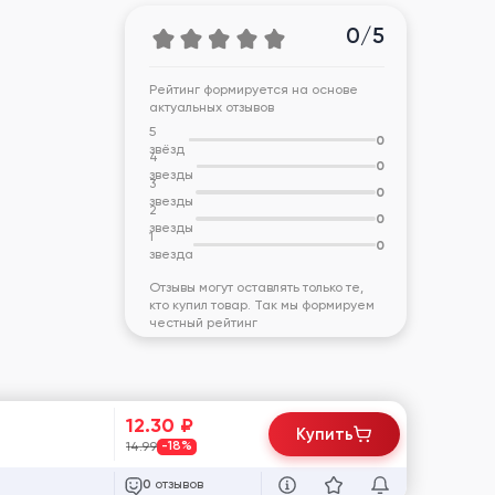
0/5
Рейтинг формируется на основе
актуальных отзывов
5
0
звёзд
4
0
звезды
3
0
звезды
2
0
звезды
1
0
звезда
Отзывы могут оставлять только те,
кто купил товар. Так мы формируем
честный рейтинг
12.30
₽
Купить
14.99
-18%
отзывов
0