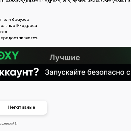
, неподходящего IP-адреса, VPN, прокси или низкого уровня д
m или браузер
тельные IP-адреса
-гео
 предоставляется.
Негативные
 оценкой