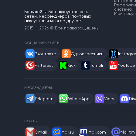
Категории
Рефераль
система
Большой выбор аккаунтов соц.
Мои покуп
сетей, мессенджеров, почтовых
аккаунтов и многое другое.
2015 — 2026 © Все права защищены
СОЦИАЛЬНЫЕ СЕТИ
Вконтакте
Одноклассники
Instagr
Pinterest
Kick
Tumblr
YouTube
МЕССЕНДЖЕРЫ
Telegram
WhatsApp
Viber
Dis
ПОЧТЫ
Gmail
Mail.ru
Mail.com
Mail.tm