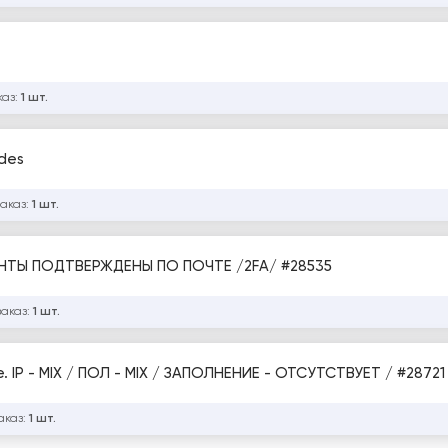
каз:
1 шт.
p codes
заказ:
1 шт.
INSTAGRAM /ЖЕНСИКЙ ПРОФИЛЬ /АККАУНТЫ ПОДТВЕРЖДЕНЫ ПО ПОЧТЕ /2FA/ #28535
заказ:
1 шт.
Threads Автореги / 2FA идёт в комплекте. IP - MIX / ПОЛ - MIX / ЗАПОЛНЕНИЕ - ОТСУТСТВУЕТ / #28721
аказ:
1 шт.