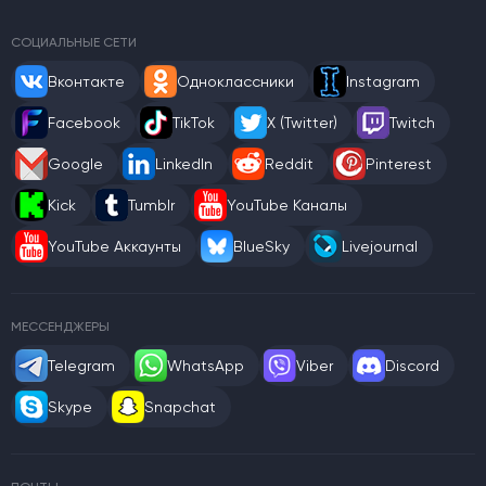
СОЦИАЛЬНЫЕ СЕТИ
Вконтакте
Одноклассники
Instagram
Facebook
TikTok
X (Twitter)
Twitch
Google
LinkedIn
Reddit
Pinterest
Kick
Tumblr
YouTube Каналы
YouTube Аккаунты
BlueSky
Livejournal
МЕССЕНДЖЕРЫ
Telegram
WhatsApp
Viber
Discord
Skype
Snapchat