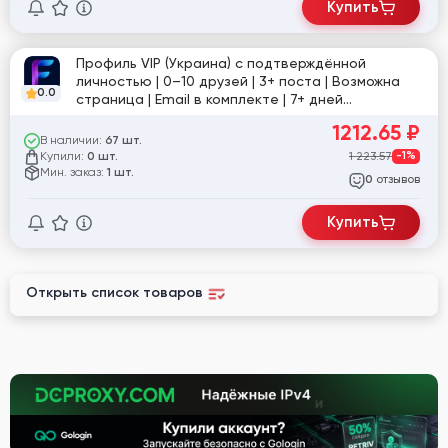
Купить
Профиль VIP (Украина) с подтверждённой
личностью | 0–10 друзей | 3+ поста | Возможна
0.0
страница | Email в комплекте | 7+ дней
подготовки | Стабильная активность | Сниженная
1212.65
₽
цена
В наличии:
67 шт.
Купили:
1 223.57
-1%
0 шт.
Мин. заказ:
1 шт.
отзывов
0
Купить
Открыть список товаров