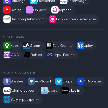
Badanga
Loveplanet
Datemyage
Dating
Onlylove
Topface
Bez-kompleksov.com
Разные сайты знакомств
ИГРОВАЯ ЗОНА
Xbox
Steam
Epic Games
Uplay
GOG
Roblox
Игры: Разное
РАСКРУТКА СОЦ. СЕТЕЙ
Bosslike
Ad-Social
Vtope
YTMonster
Addmefast.com
Likest
Likes.fm
Услуги раскрутки