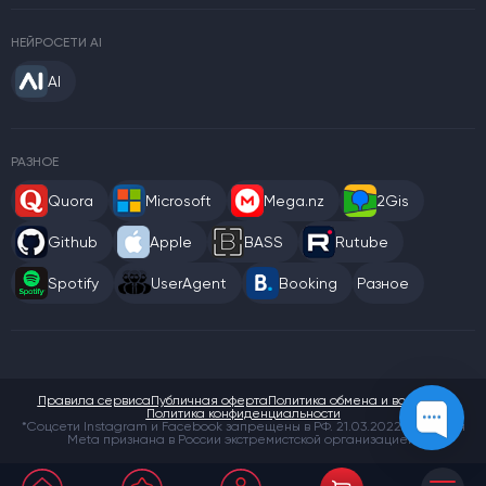
НЕЙРОСЕТИ AI
AI
РАЗНОЕ
Quora
Microsoft
Mega.nz
2Gis
Github
Apple
BASS
Rutube
Spotify
UserAgent
Booking
Разное
Правила сервиса
Публичная оферта
Политика обмена и возврата
Политика конфиденциальности
*Соцсети Instagram и Facebook запрещены в РФ. 21.03.2022 компания
Meta признана в России экстремистской организацией.