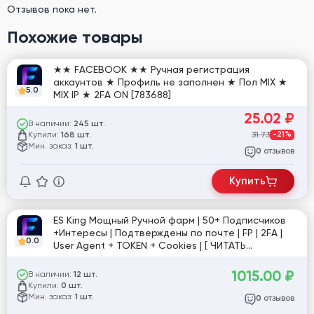
Отзывов пока нет.
Похожие товары
★★ FACEBOOK ★★ Ручная регистрация
аккаунтов ★ Профиль не заполнен ★ Пол MIX ★
5.0
MIX IP ★ 2FA ON [783688]
25.02
₽
В наличии:
245 шт.
Купили:
31.73
-21%
168 шт.
Мин. заказ:
1 шт.
отзывов
0
Купить
ES King Мощный Ручной фарм | 50+ Подписчиков
+Интересы | Подтверждены по почте | FP | 2FA |
0.0
User Agent + TOKEN + Cookies | [ ЧИТАТЬ
ОПИСАНИЕ ]
1015.00
₽
В наличии:
12 шт.
Купили:
0 шт.
Мин. заказ:
1 шт.
отзывов
0