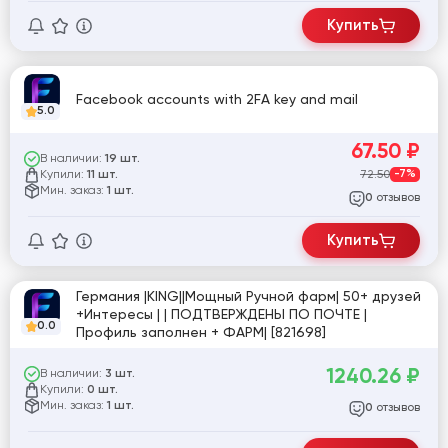
Купить
Facebook accounts with 2FA key and mail
5.0
67.50
₽
В наличии:
19 шт.
Купили:
72.50
-7%
11 шт.
Мин. заказ:
1 шт.
отзывов
0
Купить
Германия |KING||Мощный Ручной фарм| 50+ друзей
+Интересы | | ПОДТВЕРЖДЕНЫ ПО ПОЧТЕ |
0.0
Профиль заполнен + ФАРМ| [821698]
1240.26
₽
В наличии:
3 шт.
Купили:
0 шт.
Мин. заказ:
1 шт.
отзывов
0