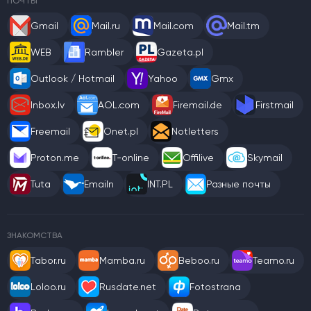
ПОЧТЫ
Gmail
Mail.ru
Mail.com
Mail.tm
WEB
Rambler
Gazeta.pl
Outlook / Hotmail
Yahoo
Gmx
Inbox.lv
AOL.com
Firemail.de
Firstmail
Freemail
Onet.pl
Notletters
Proton.me
T-online
Offilive
Skymail
Tuta
Emailn
INT.PL
Разные почты
ЗНАКОМСТВА
Tabor.ru
Mamba.ru
Beboo.ru
Teamo.ru
Loloo.ru
Rusdate.net
Fotostrana