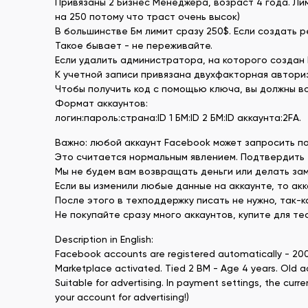
Привязаны 2 Бизнес Менеджера, возраст 4 года. Лим
на 250 потому что траст очень высок)
В большинстве Бм лимит сразу 250$. Если создать р
Такое бывает - не переживайте.
Если удалить администратора, на которого создан 
К учетной записи привязана двухфакторная автори
Чтобы получить код с помощью ключа, вы должны вос
Формат аккаунтов:
логин:пароль:страна:ID 1 БМ:ID 2 БМ:ID аккаунта:2FA.
Важно: любой аккаунт Facebook может запросить п
Это считается нормальным явлением. Подтвердить 
Мы не будем вам возвращать деньги или делать зам
Если вы изменили любые данные на аккаунте, то ак
После этого в техподдержку писать не нужно, так-к
Не покупайте сразу много аккаунтов, купите для те
Description in English:
Facebook accounts are registered automatically - 20
Marketplace activated. Tied 2 BM - Age 4 years. Old 
Suitable for advertising. In payment settings, the cur
your account for advertising!)