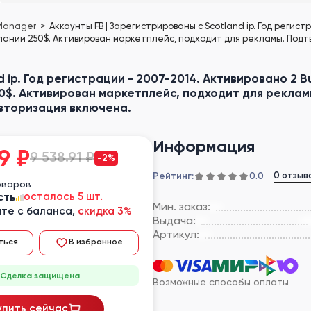
 Manager
Аккаунты FB | Зарегистрированы с Scotland ip. Год регис
пании 250$. Активирован маркетплейс, подходит для рекламы. Подтве
 ip. Год регистрации - 2007-2014. Активировано 2 Bu
$. Активирован маркетплейс, подходит для реклам
авторизация включена.
Информация
9
₽
9 538.91 ₽
-2%
Рейтинг:
0 отзыв
0.0
оваров
сть
осталось 5 шт.
Мин. заказ:
те с баланса,
скидка 3%
Выдача:
Артикул:
ться
В избранное
Сделка защищена
Возможные способы оплаты
упить сейчас