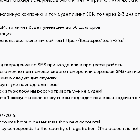
иты БМ могут быть разные как 50$ или 250$ (95% - оба по 250$
екламную кампанию и там будет лимит 50$, то через 2-3 дня от
БМ, то лимит будет уменьшен до 50 долларов.
зация.
пользоваться этим сайтом https://fbcpa.pro/tools-2fa/
одтверждение по SMS при входе или в процессе работы.
его можно при помощи своего номера или сервисов SMS-актив
ену в следующих случаях:
каунт уже принадлежит вам!
ак эту жалобу мы рассматривать уже не будем!
ста 1 аккаунт и если аккаунт вам подходит под ваши задачи то
07-2014.
accounts have a better trust than new accounts!
rency corresponds to the country of registration. (The account is 