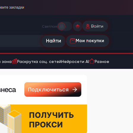
Войти
Светлая
Найти
Мои покупки
 зона
Раскрутка соц. сетей
Нейросети AI
Разное